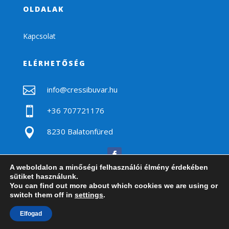
OLDALAK
Kapcsolat
ELÉRHETŐSÉG

info@cressibuvar.hu

+36 707721176

8230 Balatonfüred
A weboldalon a minőségi felhasználói élmény érdekében
sütiket használunk.
You can find out more about which cookies we are using or
switch them off in
settings
.
2020 © Minden jog fenntartva! |
ÁSZF
|
Adatvédelmi
Elfogad
nyilatkozat