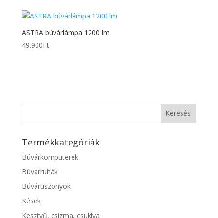
ASTRA búvárlámpa 1200 lm
49.900
Ft
Termékkategóriák
Búvárkomputerek
Búvárruhák
Búváruszonyok
Kések
Kesztyű, csizma, csuklya