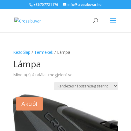
+36707721176
info@cressibuvar.hu
Kezdőlap
/
Termékek
/ Lámpa
Lámpa
Sorted
Mind a(z) 4 találat megjelenítve
by
popularity
Akció!