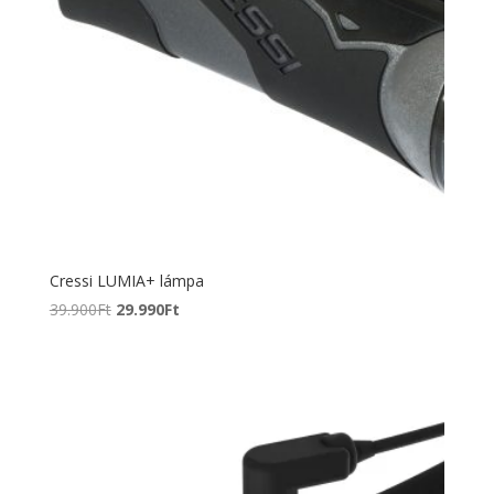
Cressi LUMIA+ lámpa
Original
Current
39.900
Ft
29.990
Ft
price
price
was:
is:
39.900Ft.
29.990Ft.