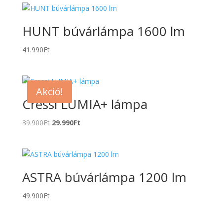
HUNT búvárlámpa 1600 lm
41.990
Ft
Akció!
Cressi LUMIA+ lámpa
Original
Current
39.900
Ft
29.990
Ft
price
price
was:
is:
39.900Ft.
29.990Ft.
ASTRA búvárlámpa 1200 lm
49.900
Ft