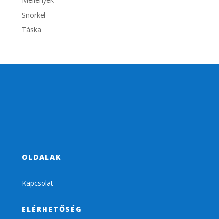
Mellények
Snorkel
Táska
OLDALAK
Kapcsolat
ELÉRHETŐSÉG