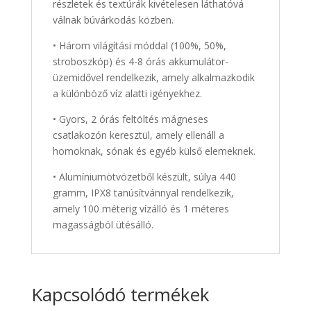
részletek és textúrák kivételesen láthatóvá
válnak búvárkodás közben.
• Három világítási móddal (100%, 50%,
stroboszkóp) és 4-8 órás akkumulátor-
üzemidővel rendelkezik, amely alkalmazkodik
a különböző víz alatti igényekhez.
• Gyors, 2 órás feltöltés mágneses
csatlakozón keresztül, amely ellenáll a
homoknak, sónak és egyéb külső elemeknek.
• Alumíniumötvözetből készült, súlya 440
gramm, IPX8 tanúsítvánnyal rendelkezik,
amely 100 méterig vízálló és 1 méteres
magasságból ütésálló.
Kapcsolódó termékek