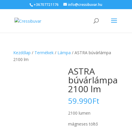
+36707721176
info@cressibuvar.hu
Kezdőlap
/
Termékek
/
Lámpa
/ ASTRA búvárlámpa
2100 lm
ASTRA
búvárlámpa
2100 lm
59.990
Ft
2100 lumen
mágneses töltő