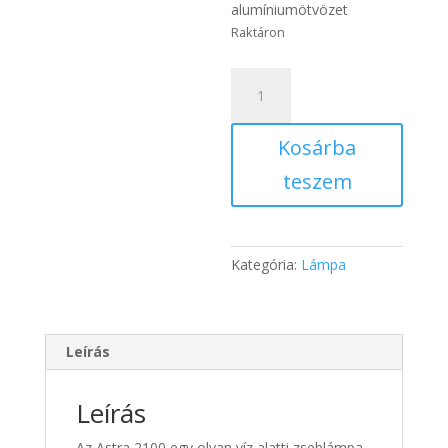
alumíniumötvözet
Raktáron
ASTRA
búvárlámpa
2100
Kosárba
lm
mennyiség
teszem
Kategória:
Lámpa
Leírás
Leírás
Az Astra 2100 egy olyan víz alatti zseblámpa,