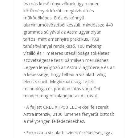
és más külső tényezőknek, így minden
körülmények között megbízható és
működőképes. Erős és könnyű
alumíniumötvözetből készült, mindössze 440
grammos súlyával az Astra ugyanolyan
tartós, mint amennyire praktikus. IPX8
tanúsítvánnyal rendelkező, 100 méterig
vízálló és 1 méteres ütésállósága tökéletes
szövetségessé teszi bármilyen merüléshez.
Legyen lenyűgöző az Astra világítóereje és az
a képessége, hogy felfedi a víz alatti világ
élénk színeit. Megbízhatóság, fejlett
technológia és páratlan látás várja Önt
minden tengeri kalandján az Astrával.
• A fejlett CREE XHP50 LED-ekkel felszerelt
Astra intenzív, 2100 lumenes fényerőt biztosít
a mélytengeri felfedezésekhez.
• Fokozza a víz alatti színek érzékelését, így a