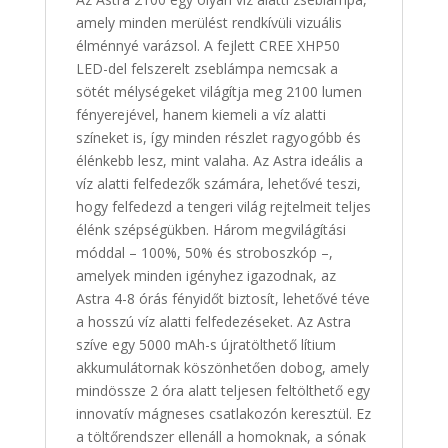
amely minden merülést rendkívüli vizuális
élménnyé varázsol. A fejlett CREE XHP50
LED-del felszerelt zseblámpa nemcsak a
sötét mélységeket világítja meg 2100 lumen
fényerejével, hanem kiemeli a víz alatti
színeket is, így minden részlet ragyogóbb és
élénkebb lesz, mint valaha. Az Astra ideális a
víz alatti felfedezők számára, lehetővé teszi,
hogy felfedezd a tengeri világ rejtelmeit teljes
élénk szépségükben. Három megvilágítási
móddal – 100%, 50% és stroboszkóp –,
amelyek minden igényhez igazodnak, az
Astra 4-8 órás fényidőt biztosít, lehetővé téve
a hosszú víz alatti felfedezéseket. Az Astra
szíve egy 5000 mAh-s újratölthető lítium
akkumulátornak köszönhetően dobog, amely
mindössze 2 óra alatt teljesen feltölthető egy
innovatív mágneses csatlakozón keresztül. Ez
a töltőrendszer ellenáll a homoknak, a sónak