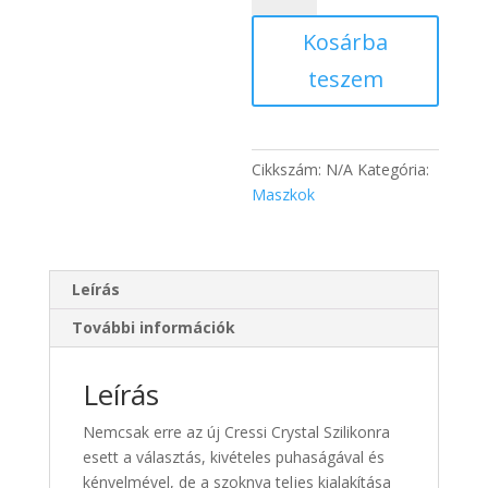
maszk
Kosárba
mennyiség
teszem
Cikkszám:
N/A
Kategória:
Maszkok
Leírás
További információk
Leírás
Nemcsak erre az új Cressi Crystal Szilikonra
esett a választás, kivételes puhaságával és
kényelmével, de a szoknya teljes kialakítása