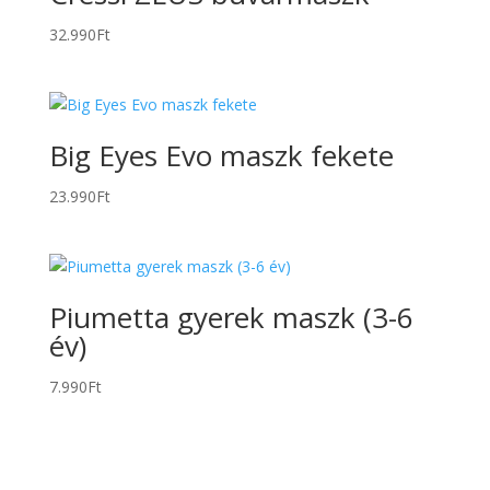
32.990
Ft
Big Eyes Evo maszk fekete
23.990
Ft
Piumetta gyerek maszk (3-6
év)
7.990
Ft