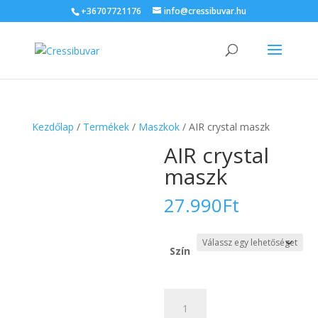
+36707721176
info@cressibuvar.hu
Kezdőlap
/
Termékek
/
Maszkok
/ AIR crystal maszk
AIR crystal
maszk
27.990
Ft
Szín
AIR
crystal