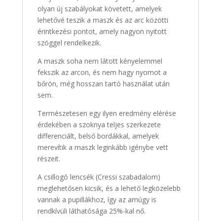
olyan új szabályokat követett, amelyek
lehetővé teszik a maszk és az arc közötti
érintkezési pontot, amely nagyon nyitott
szöggel rendelkezik.
A maszk soha nem látott kényelemmel
fekszik az arcon, és nem hagy nyomot a
bőrön, még hosszan tartó használat után
sem.
Természetesen egy ilyen eredmény elérése
érdekében a szoknya teljes szerkezete
differenciált, belső bordákkal, amelyek
merevítik a maszk leginkább igénybe vett
részeit.
A csillogó lencsék (Cressi szabadalom)
meglehetősen kicsik, és a lehető legközelebb
vannak a pupillákhoz, így az amúgy is
rendkívüli láthatósága 25%-kal nő.