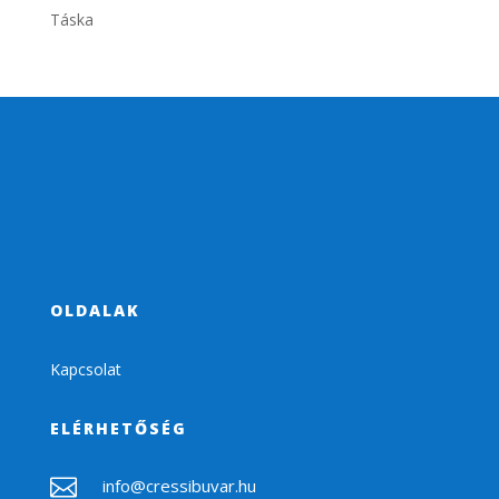
Táska
OLDALAK
Kapcsolat
ELÉRHETŐSÉG

info@cressibuvar.hu