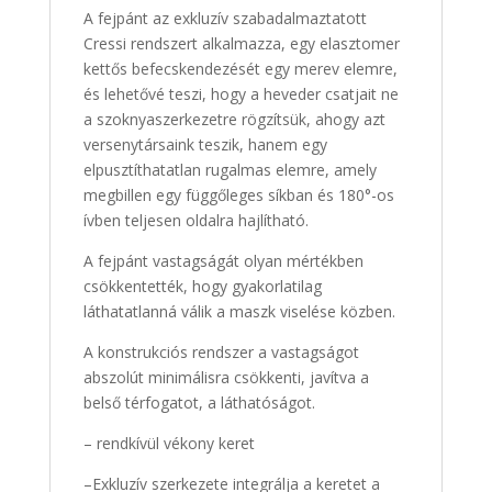
A fejpánt az exkluzív szabadalmaztatott
Cressi rendszert alkalmazza, egy elasztomer
kettős befecskendezését egy merev elemre,
és lehetővé teszi, hogy a heveder csatjait ne
a szoknyaszerkezetre rögzítsük, ahogy azt
versenytársaink teszik, hanem egy
elpusztíthatatlan rugalmas elemre, amely
megbillen egy függőleges síkban és 180°-os
ívben teljesen oldalra hajlítható.
A fejpánt vastagságát olyan mértékben
csökkentették, hogy gyakorlatilag
láthatatlanná válik a maszk viselése közben.
A konstrukciós rendszer a vastagságot
abszolút minimálisra csökkenti, javítva a
belső térfogatot, a láthatóságot.
– rendkívül vékony keret
–
Exkluzív szerkezete integrálja a keretet a