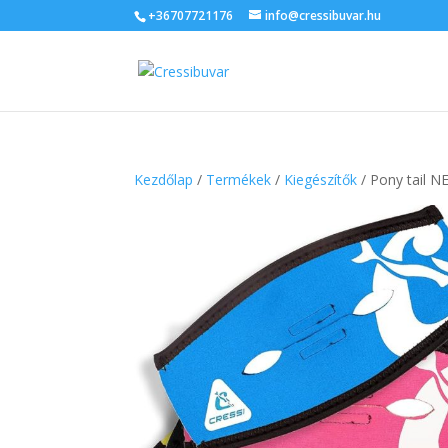
+36707721176
info@cressibuvar.hu
Kezdőlap
/
Termékek
/
Kiegészítők
/ Pony tail N