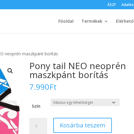
ÁSZF
Adatke
Főoldal
Termékek
Elérhet
EO neoprén maszkpánt borítás
Pony tail NEO neoprén
maszkpánt borítás
7.990
Ft
Szín
Pony
Kosárba teszem
tail