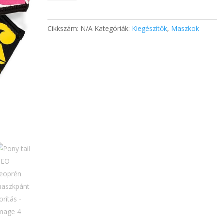
NEO
neoprén
maszkpánt
Cikkszám:
N/A
Kategóriák:
Kiegészítők
,
Maszkok
borítás
mennyiség