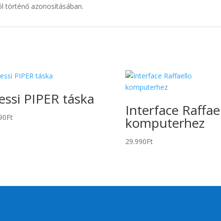
ól történő azonosításában.
essi PIPER táska
Interface Raffae
90
Ft
komputerhez
29.990
Ft