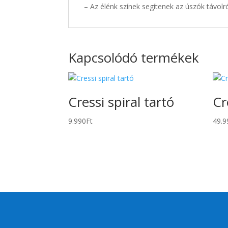
– Az élénk színek segítenek az úszók távolr
Kapcsolódó termékek
Cressi spiral tartó
Cr
9.990
Ft
49.9