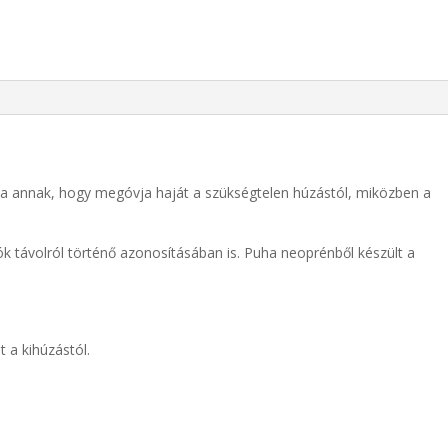
ja annak, hogy megóvja haját a szükségtelen húzástól, miközben a
ók távolról történő azonosításában is. Puha neoprénből készült a
 a kihúzástól.