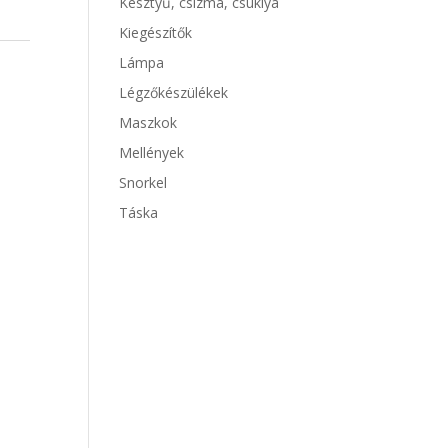
Kesztyű, csizma, csuklya
Kiegészítők
Lámpa
Légzőkészülékek
Maszkok
Mellények
Snorkel
Táska