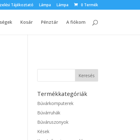
zelési Tájékoztató
Lámpa
Lámpa
0 Termék
őségek
Kosár
Pénztár
A fiókom
Termékkategóriák
Búvárkomputerek
Búvárruhák
Búváruszonyok
Kések