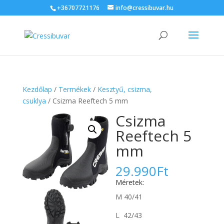
+36707721176
info@cressibuvar.hu
Kezdőlap
/
Termékek
/
Kesztyű, csizma,
csuklya
/ Csizma Reeftech 5 mm
Csizma
Reeftech 5
mm
29.990
Ft
Méretek:
M 40/41
L 42/43