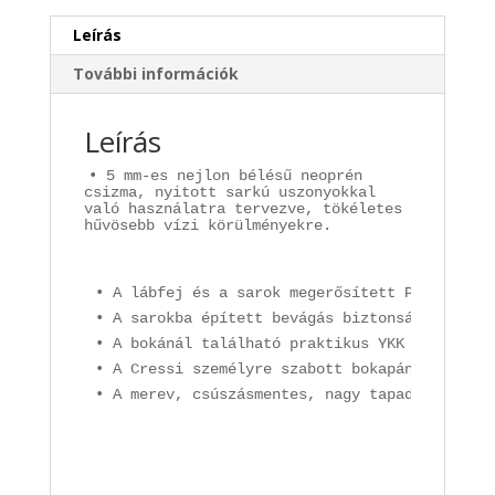
Leírás
További információk
Leírás
• 5 mm-es nejlon bélésű neoprén
csizma, nyitott sarkú uszonyokkal
való használatra tervezve, tökéletes
hűvösebb vízi körülményekre.
• A lábfej és a sarok megerősített PU védelem
• A sarokba épített bevágás biztonságosan rög
• A bokánál található praktikus YKK cipzár le
• A Cressi személyre szabott bokapántja belső
• A merev, csúszásmentes, nagy tapadású talp 