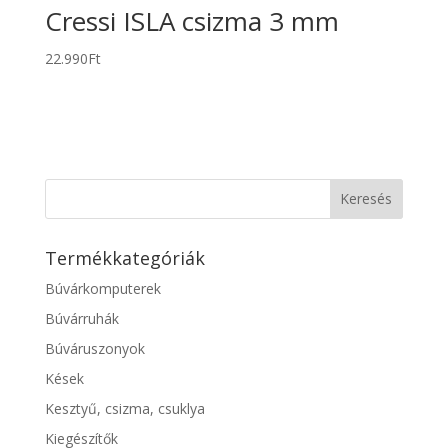
Cressi ISLA csizma 3 mm
22.990
Ft
Termékkategóriák
Búvárkomputerek
Búvárruhák
Búváruszonyok
Kések
Kesztyű, csizma, csuklya
Kiegészítők