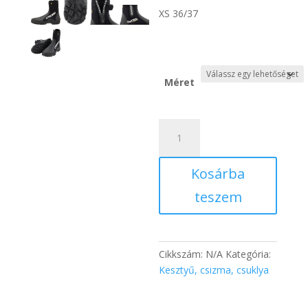
XS 36/37
Méret
Csizma
Reeftech
5
Kosárba
mm
mennyiség
teszem
Cikkszám:
N/A
Kategória:
Kesztyű, csizma, csuklya