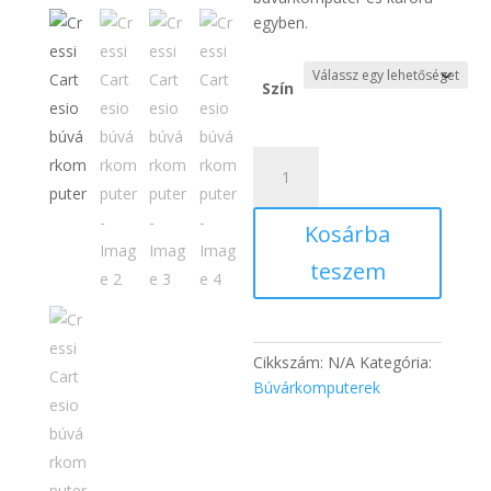
egyben.
Szín
Cressi
Cartesio
búvárkomputer
Kosárba
mennyiség
teszem
Cikkszám:
N/A
Kategória:
Búvárkomputerek