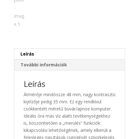
Leírás
További információk
Leírás
Átmérője mindössze 48 mm, nagy kontrasztú
kijelzője pedig 35 mm. Ez egy rendkívül
csökkentett méretű búvár/apnoe komputer.
Ideális óra más víz alatti tevékenységekhez
is, köszönhetően a „merülés” funkciók
kikapcsolási lehetőségének, amely elkerüli a
felesleges riasztások csengését sznorkelezés