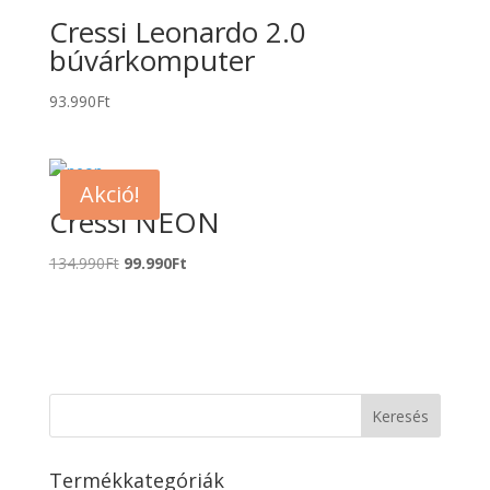
Cressi Leonardo 2.0
búvárkomputer
93.990
Ft
Akció!
Cressi NEON
Original
Current
134.990
Ft
99.990
Ft
price
price
was:
is:
134.990Ft.
99.990Ft.
Termékkategóriák