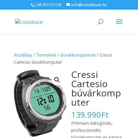
+36707721176
info@cressibuvar.hu
Kezdőlap
/
Termékek
/
Búvárkomputerek
/ Cressi
Cartesio búvárkomputer
Cressi
Cartesio
búvárkomp
uter
139.990
Ft
Prémium kategóriás,
professzionális
búvárkomputer és karóra