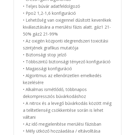
• Teljes búvár adatfeldolgozó
• Ppo2 1,2-1,6 konfiguráció
• Lehetőség van oxigennel dúsított keverékek
kiválasztására a merülési fázis alatt. gáz1 21-
50% gáz2 21-99%
• Az oxigén központi idegrendszeri toxicitási
szintjének grafikus mutatója
• Biztonsági stop jelző
• Többszintű biztonsági tényező konfiguráció
• Magassági konfiguráció
• Algoritmus az ellenőrizetlen emelkedés
kezelésére
• Alkalmas ismétlődő, többnapos
dekompressziós búvárkodáshoz
• A nitrox és a levegő búvárkodás között még
a telítetlenség csökkentése során is lehet
váltani
• Az idő megjelenítése merülési fázisban
• Mély ütköző hozzáadása / eltávolítása