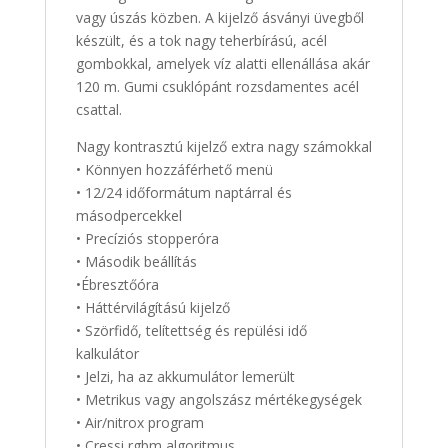
vagy úszás közben. A kijelző ásványi üvegből
készült, és a tok nagy teherbírású, acél
gombokkal, amelyek víz alatti ellenállása akár
120 m. Gumi csuklópánt rozsdamentes acél
csattal.
Nagy kontrasztú kijelző extra nagy számokkal
• Könnyen hozzáférhető menü
• 12/24 időformátum naptárral és
másodpercekkel
• Precíziós stopperóra
• Második beállítás
•Ébresztőóra
• Háttérvilágítású kijelző
• Szörfidő, telítettség és repülési idő
kalkulátor
• Jelzi, ha az akkumulátor lemerült
• Metrikus vagy angolszász mértékegységek
• Air/nitrox program
• Cressi rgbm algoritmus