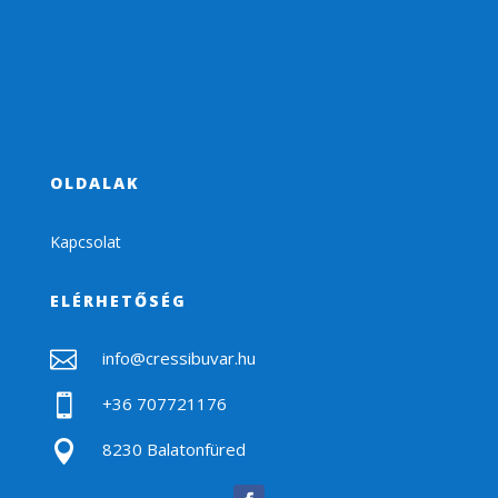
OLDALAK
Kapcsolat
ELÉRHETŐSÉG

info@cressibuvar.hu

+36 707721176

8230 Balatonfüred